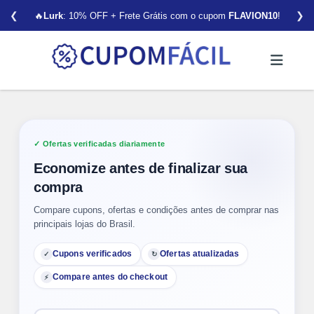
❮
❯
🔥
Lurk
: 10% OFF + Frete Grátis com o cupom
FLAVION10
!
Ofertas verificadas diariamente
Economize antes de finalizar sua
compra
Compare cupons, ofertas e condições antes de comprar nas
principais lojas do Brasil.
Cupons verificados
Ofertas atualizadas
✓
↻
Compare antes do checkout
⚡