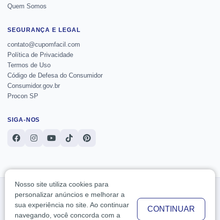
Quem Somos
SEGURANÇA E LEGAL
contato@cupomfacil.com
Política de Privacidade
Termos de Uso
Código de Defesa do Consumidor
Consumidor.gov.br
Procon SP
SIGA-NOS
Nosso site utiliza cookies para
O Cupom de Desconto e Ofertas - Cupom Fácil reúne cupons e ofertas de lojas
personalizar anúncios e melhorar a
online para ajudar você a comparar condições antes da compra. As ofertas podem
sua experiência no site. Ao continuar
mudar sem aviso prévio e devem ser conferidas no site da loja antes da finalização.
CONTINUAR
Podemos receber comissão por links indicados, sem custo adicional para você.
navegando, você concorda com a