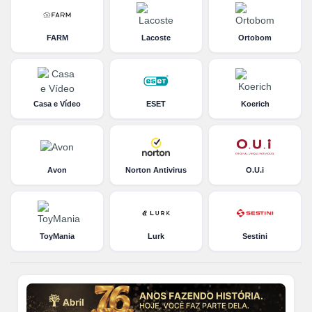
FARM
Lacoste
Ortobom
Casa e Vídeo
ESET
Koerich
Avon
Norton Antivirus
O.U.i
ToyMania
Lurk
Sestini