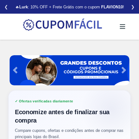
❮
❯
🔥
Lurk
: 10% OFF + Frete Grátis com o cupom
FLAVION10
!
Anterior
Próxim
Ofertas verificadas diariamente
Economize antes de finalizar sua
compra
Compare cupons, ofertas e condições antes de comprar nas
principais lojas do Brasil.