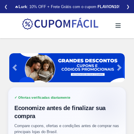
❮
❯
🔥
Lurk
: 10% OFF + Frete Grátis com o cupom
FLAVION10
!
Anterior
Próxim
Ofertas verificadas diariamente
Economize antes de finalizar sua
compra
Compare cupons, ofertas e condições antes de comprar nas
principais lojas do Brasil.