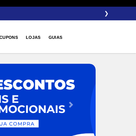
❯
CUPONS
LOJAS
GUIAS
Próximo