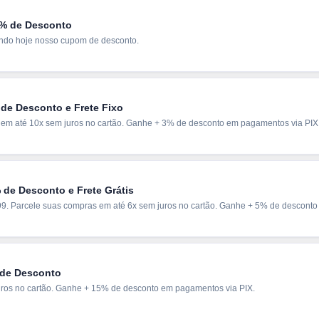
% de Desconto
do hoje nosso cupom de desconto.
de Desconto e Frete Fixo
s em até 10x sem juros no cartão. Ganhe + 3% de desconto em pagamentos via PIX
de Desconto e Frete Grátis
9. Parcele suas compras em até 6x sem juros no cartão. Ganhe + 5% de desconto
 de Desconto
uros no cartão. Ganhe + 15% de desconto em pagamentos via PIX.