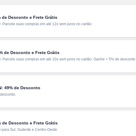
de Desconto e Frete Grátis
. Parcele suas compras em até 12x sem juros no cartão
 de Desconto e Frete Grátis
. Parcele suas compras em até 10x sem juros no cartão. Ganhe + 5% de desconto
: 49% de Desconto
desconto.
de Desconto e Frete Grátis
 para Sul, Sudeste e Centro-Oeste.