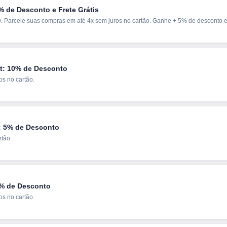
 de Desconto e Frete Grátis
. Parcele suas compras em até 4x sem juros no cartão. Ganhe + 5% de desconto 
t: 10% de Desconto
s no cartão.
: 5% de Desconto
rtão.
% de Desconto
s no cartão.