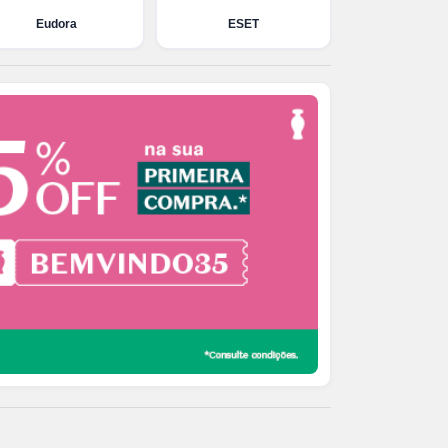
Eudora
ESET