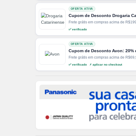
OFERTA ATIVA
Cupom de Desconto Drogaria Cat
Frete grátis em compras acima de R$199,
✅ verificado
OFERTA ATIVA
Cupom de Desconto Avon: 20% d
Frete grátis em compras acima de R$69,
✅ verificado ⚡ aplicar no checkout