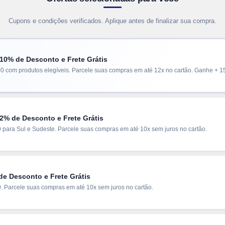
Cupons e condições verificados. Aplique antes de finalizar sua compra.
0% de Desconto e Frete Grátis
00 com produtos elegíveis. Parcele suas compras em até 12x no cartão. Ganhe +
% de Desconto e Frete Grátis
 para Sul e Sudeste. Parcele suas compras em até 10x sem juros no cartão.
e Desconto e Frete Grátis
. Parcele suas compras em até 10x sem juros no cartão.