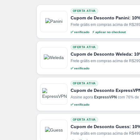
OFERTA ATIVA
Cupom de Desconto Panini: 10% 
Frete grátis em compras acima de R$289
✅ verificado ⚡ aplicar no checkout
OFERTA ATIVA
Cupom de Desconto Weleda: 10%
Frete grátis em compras acima de R$299
✅ verificado
OFERTA ATIVA
Cupom de Desconto ExpressVPN
Assine agora
ExpressVPN
com 76% de 
✅ verificado
OFERTA ATIVA
Cupom de Desconto Guess: 10% 
Frete grátis em compras acima de R$499