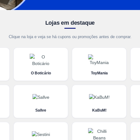
Lojas em destaque
Clique na loja e veja se há cupons ou promoções antes de comprar.
O Boticário
ToyMania
Sallve
KaBuM!