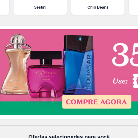
Sestini
Chilli Beans
Ofertas selecionadas para você