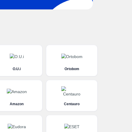
O.U.i
Ortobom
Amazon
Centauro