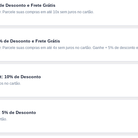
e Desconto e Frete Grátis
. Parcele suas compras em até 10x sem juros no cartão.
 de Desconto e Frete Grátis
. Parcele suas compras em até 4x sem juros no cartão. Ganhe + 5% de desconto 
t: 10% de Desconto
s no cartão.
: 5% de Desconto
rtão.