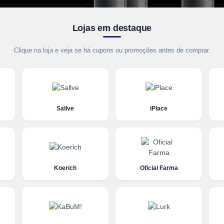
Lojas em destaque
Clique na loja e veja se há cupons ou promoções antes de comprar.
Sallve
iPlace
Koerich
Oficial Farma