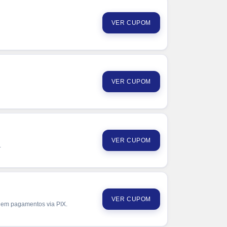
VER CUPOM
VER CUPOM
VER CUPOM
.
VER CUPOM
 em pagamentos via PIX.