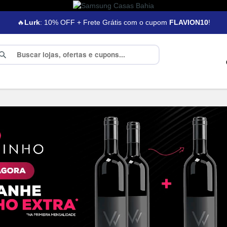
🔥
Lurk
: 10% OFF + Frete Grátis com o cupom
FLAVION10
!