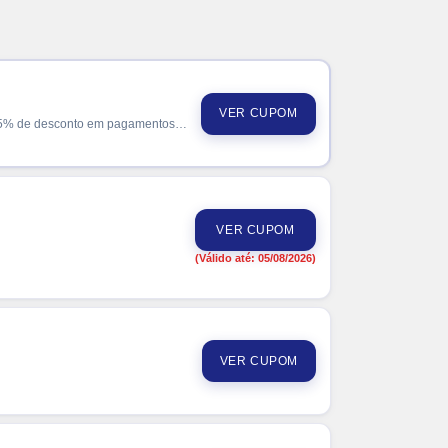
VER CUPOM
 15% de desconto em pagamentos
VER CUPOM
(Válido até: 05/08/2026)
VER CUPOM