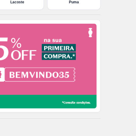
Lacoste
Puma