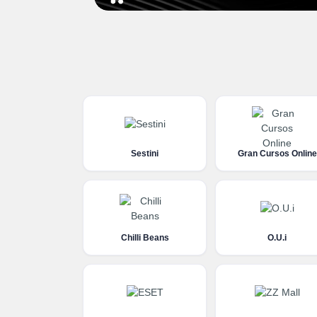
Sestini
Gran Cursos Online
Chilli Beans
O.U.i