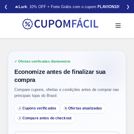
❮
❯
🔥
Lurk
: 10% OFF + Frete Grátis com o cupom
FLAVION10
!
Ofertas verificadas diariamente
Economize antes de finalizar sua
compra
Compare cupons, ofertas e condições antes de comprar nas
principais lojas do Brasil.
Cupons verificados
Ofertas atualizadas
✓
↻
Compare antes do checkout
⚡