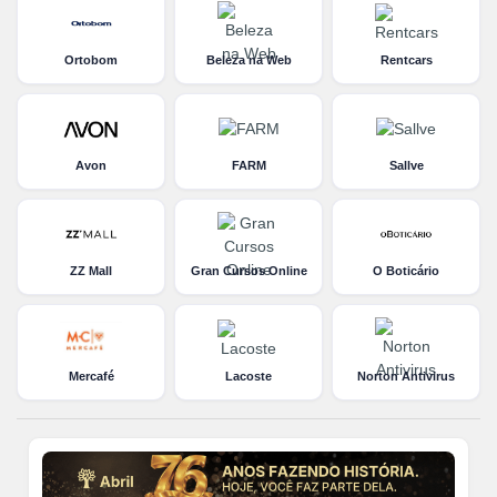
Ortobom
Beleza na Web
Rentcars
Avon
FARM
Sallve
ZZ Mall
Gran Cursos Online
O Boticário
Mercafé
Lacoste
Norton Antivirus