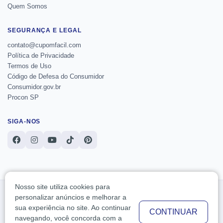
Quem Somos
SEGURANÇA E LEGAL
contato@cupomfacil.com
Política de Privacidade
Termos de Uso
Código de Defesa do Consumidor
Consumidor.gov.br
Procon SP
SIGA-NOS
Nosso site utiliza cookies para
O Cupom de Desconto e Ofertas - Cupom Fácil reúne cupons e ofertas de lojas
personalizar anúncios e melhorar a
online para ajudar você a comparar condições antes da compra. As ofertas podem
sua experiência no site. Ao continuar
mudar sem aviso prévio e devem ser conferidas no site da loja antes da finalização.
CONTINUAR
Podemos receber comissão por links indicados, sem custo adicional para você.
navegando, você concorda com a