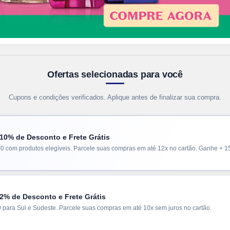
Ofertas selecionadas para você
Cupons e condições verificados. Aplique antes de finalizar sua compra.
0% de Desconto e Frete Grátis
00 com produtos elegíveis. Parcele suas compras em até 12x no cartão. Ganhe +
% de Desconto e Frete Grátis
 para Sul e Sudeste. Parcele suas compras em até 10x sem juros no cartão.