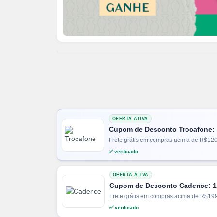
OFERTA ATIVA
Cupom de Desconto Trocafone: 1
Frete grátis em compras acima de R$12
via PIX.
✅ verificado
OFERTA ATIVA
Cupom de Desconto Cadence: 12
Frete grátis em compras acima de R$199
✅ verificado