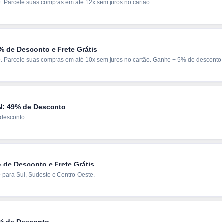
. Parcele suas compras em até 12x sem juros no cartão
 de Desconto e Frete Grátis
. Parcele suas compras em até 10x sem juros no cartão. Ganhe + 5% de desconto
: 49% de Desconto
desconto.
de Desconto e Frete Grátis
 para Sul, Sudeste e Centro-Oeste.
% de Desconto