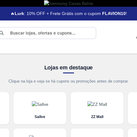
🔥
Lurk
: 10% OFF + Frete Grátis com o cupom
FLAVION10
!
Lojas em destaque
Clique na loja e veja se há cupons ou promoções antes de comprar.
Sallve
ZZ Mall