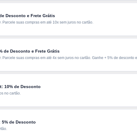
e Desconto e Frete Grátis
. Parcele suas compras em até 10x sem juros no cartão.
 de Desconto e Frete Grátis
. Parcele suas compras em até 4x sem juros no cartão. Ganhe + 5% de desconto 
t: 10% de Desconto
s no cartão.
: 5% de Desconto
rtão.